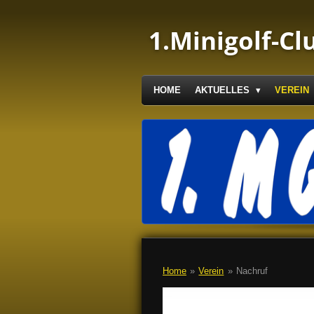
Zum
Hauptinhalt
1.Minigolf-Cl
springen
HOME
AKTUELLES
VEREIN
Home
»
Verein
»
Nachruf