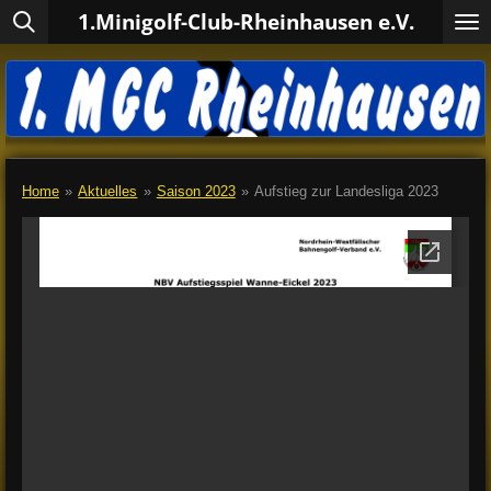
1.Minigolf-Club-Rheinhausen e.V.
Zum
Hauptinhalt
springen
Home
»
Aktuelles
»
Saison 2023
»
Aufstieg zur Landesliga 2023